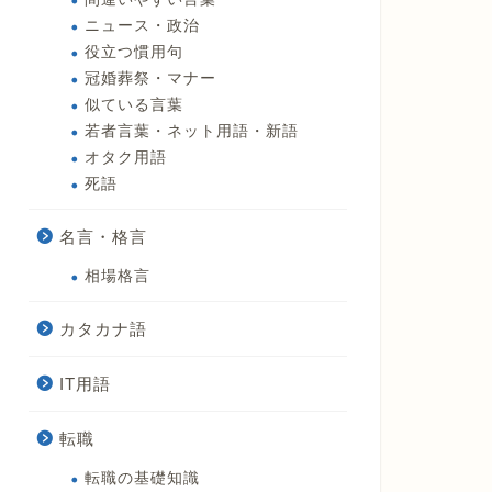
ニュース・政治
役立つ慣用句
冠婚葬祭・マナー
似ている言葉
若者言葉・ネット用語・新語
オタク用語
死語
名言・格言
相場格言
カタカナ語
IT用語
転職
転職の基礎知識