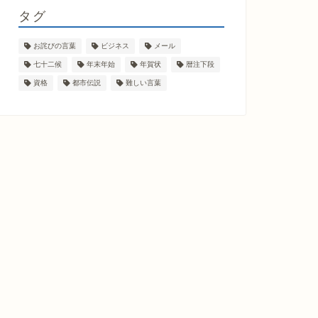
タグ
お詫びの言葉
ビジネス
メール
七十二候
年末年始
年賀状
暦注下段
資格
都市伝説
難しい言葉