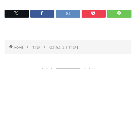
HOME
IT用語
仮想化とは【IT用語】