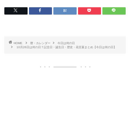
HOME
暦・カレンダー
今日は何の日
10月26日は何の日？記念日・誕生日・歴史・花言葉まとめ【今日は何の日】