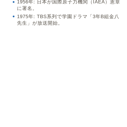
1956年: 日本が国際原子力機関（IAEA）憲章
に署名。
1975年: TBS系列で学園ドラマ「3年B組金八
先生」が放送開始。