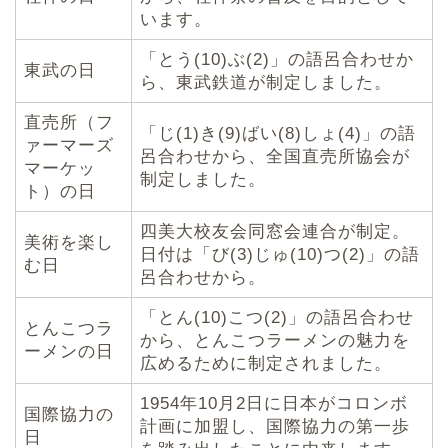
います。
「とう(10)ぶ(2)」の語呂合わせか
東武の日
ら、東武鉄道が制定しました。
直売所（フ
「じ(1)き(9)ばい(8)しょ(4)」の語
ァーマーズ
呂合わせから、全国直売所協会が
マーケッ
制定しました。
ト）の日
四美大校友会同窓会連合が制定。
美術を楽し
日付は「び(3)じゅ(10)つ(2)」の語
む日
呂合わせから。
「とん(10)こつ(2)」の語呂合わせ
とんこつラ
から、とんこつラーメンの魅力を
ーメンの日
広めるために制定されました。
1954年10月2日に日本がコロンボ
国際協力の
計画に加盟し、国際協力の第一歩
日