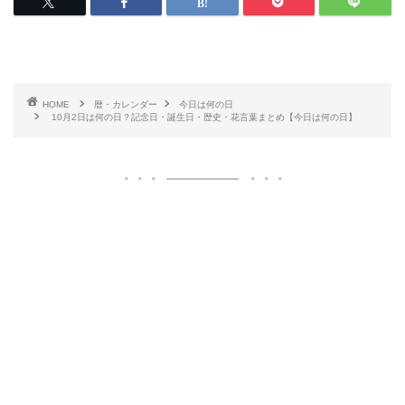
HOME
暦・カレンダー
今日は何の日
10月2日は何の日？記念日・誕生日・歴史・花言葉まとめ【今日は何の日】