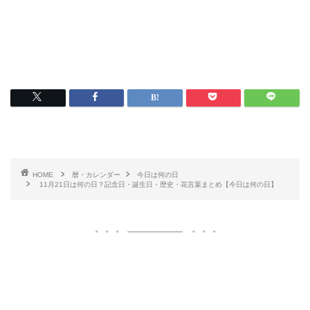
HOME
暦・カレンダー
今日は何の日
11月21日は何の日？記念日・誕生日・歴史・花言葉まとめ【今日は何の日】