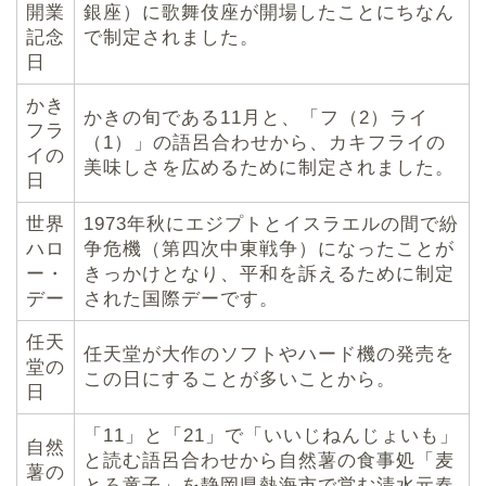
開業
銀座）に歌舞伎座が開場したことにちなん
記念
で制定されました。
日
かき
かきの旬である11月と、「フ（2）ライ
フラ
（1）」の語呂合わせから、カキフライの
イの
美味しさを広めるために制定されました。
日
世界
1973年秋にエジプトとイスラエルの間で紛
ハロ
争危機（第四次中東戦争）になったことが
ー・
きっかけとなり、平和を訴えるために制定
デー
された国際デーです。
任天
任天堂が大作のソフトやハード機の発売を
堂の
この日にすることが多いことから。
日
「11」と「21」で「いいじねんじょいも」
自然
と読む語呂合わせから自然薯の食事処「麦
薯の
とろ童子」を静岡県熱海市で営む清水元春