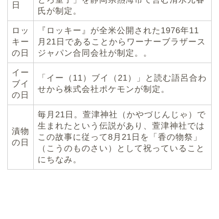
日
氏が制定。
ロッ
『ロッキー』が全米公開された1976年11
キー
月21日であることからワーナーブラザース
の日
ジャパン合同会社が制定。。
イー
「イー（11）ブイ（21）」と読む語呂合わ
ブイ
せから株式会社ポケモンが制定。
の日
毎月21日。萱津神社（かやづじんじゃ）で
生まれたという伝説があり、萱津神社では
漬物
この故事に従って8月21日を「香の物祭」
の日
（こうのものさい）として祝っていること
にちなみ。