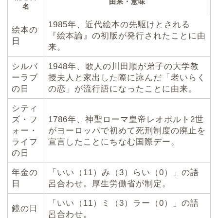
由来・意味
名
1985年、近代絵本の先駆けとされる
絵本の
『絵本論』の初版が発行されたことに由
日
来。
シルバ
1948年、歌人の川田順が弟子の大学教
ーラブ
授夫人と家出した際に詠んだ「老いらく
の日
の恋」が流行語になったことに由来。
シティ
ズ・フ
1786年、神聖ローマ皇帝レオポルト2世
ォー・
がヨーロッパで初めて死刑制度の廃止を
ライフ
宣言したことにちなむ国際デー。
の日
年金の
「いい（11）み（3）らい（0）」の語
日
呂合わせ。厚生労働省が制定。
「いい（11）ミ（3）ラー（0）」の語
鏡の日
呂合わせ。