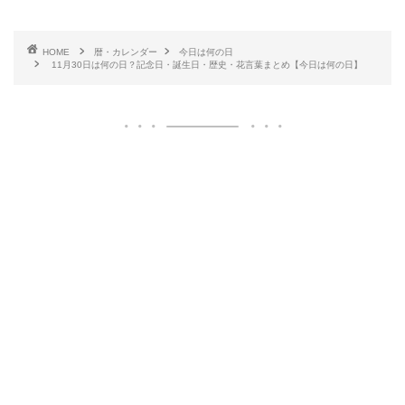
HOME
暦・カレンダー
今日は何の日
11月30日は何の日？記念日・誕生日・歴史・花言葉まとめ【今日は何の日】