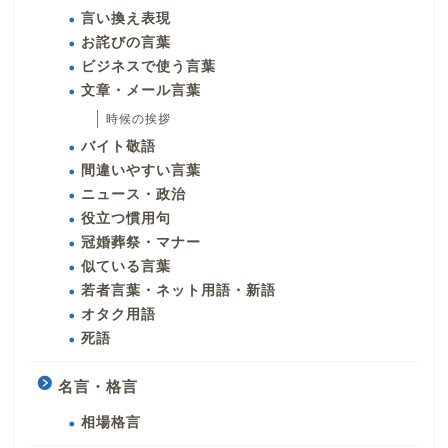
言い換え表現
お詫びの言葉
ビジネスで使う言葉
文章・メール言葉
時候の挨拶
バイト敬語
間違いやすい言葉
ニュース・政治
役立つ慣用句
冠婚葬祭・マナー
似ている言葉
若者言葉・ネット用語・新語
オタク用語
死語
名言・格言
相場格言