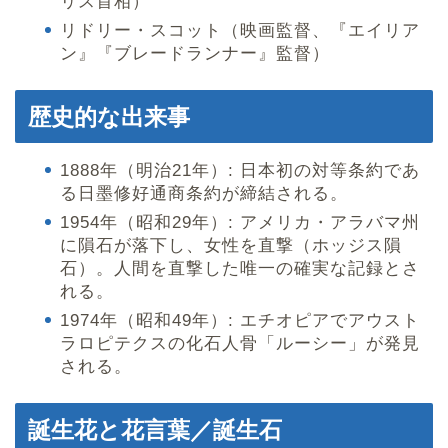
リス首相）
リドリー・スコット（映画監督、『エイリア
ン』『ブレードランナー』監督）
歴史的な出来事
1888年（明治21年）: 日本初の対等条約であ
る日墨修好通商条約が締結される。
1954年（昭和29年）: アメリカ・アラバマ州
に隕石が落下し、女性を直撃（ホッジス隕
石）。人間を直撃した唯一の確実な記録とさ
れる。
1974年（昭和49年）: エチオピアでアウスト
ラロピテクスの化石人骨「ルーシー」が発見
される。
誕生花と花言葉／誕生石