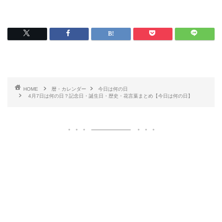
HOME
暦・カレンダー
今日は何の日
4月7日は何の日？記念日・誕生日・歴史・花言葉まとめ【今日は何の日】