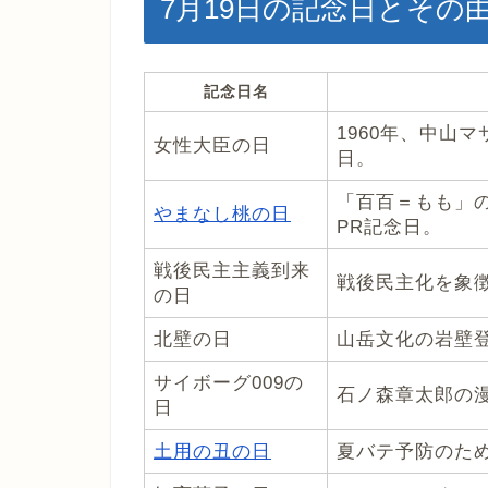
7月19日の記念日とその
記念日名
1960年、中山
女性大臣の日
日。
「百百＝もも」
やまなし桃の日
PR記念日。
戦後民主主義到来
戦後民主化を象
の日
北壁の日
山岳文化の岩壁
サイボーグ009の
石ノ森章太郎の漫
日
土用の丑の日
夏バテ予防のた