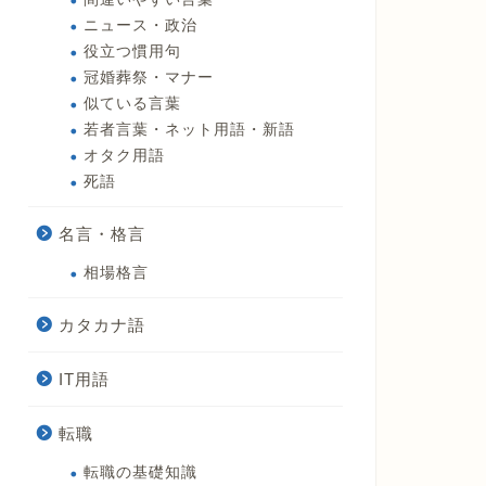
ニュース・政治
役立つ慣用句
冠婚葬祭・マナー
似ている言葉
若者言葉・ネット用語・新語
オタク用語
死語
名言・格言
相場格言
カタカナ語
IT用語
転職
転職の基礎知識