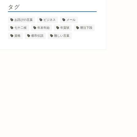
タグ
お詫びの言葉
ビジネス
メール
七十二候
年末年始
年賀状
暦注下段
資格
都市伝説
難しい言葉