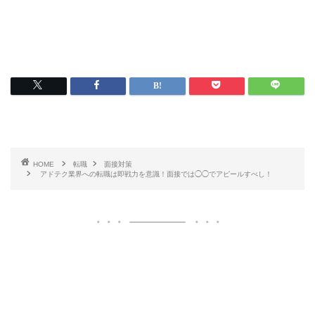
HOME
転職
面接対策
アドテク業界への転職は即戦力を意識！面接では◯◯でアピールすべし！