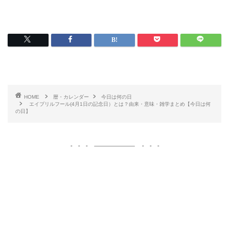
HOME
暦・カレンダー
今日は何の日
エイプリルフール(4月1日の記念日）とは？由来・意味・雑学まとめ【今日は何
の日】