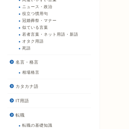
ニュース・政治
役立つ慣用句
冠婚葬祭・マナー
似ている言葉
若者言葉・ネット用語・新語
オタク用語
死語
名言・格言
相場格言
カタカナ語
IT用語
転職
転職の基礎知識