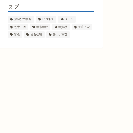
タグ
お詫びの言葉
ビジネス
メール
七十二候
年末年始
年賀状
暦注下段
資格
都市伝説
難しい言葉