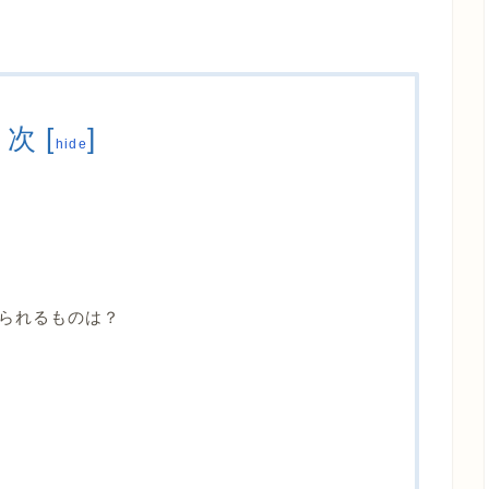
目次
[
]
hide
られるものは？