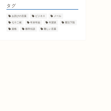
タグ
お詫びの言葉
ビジネス
メール
七十二候
年末年始
年賀状
暦注下段
資格
都市伝説
難しい言葉