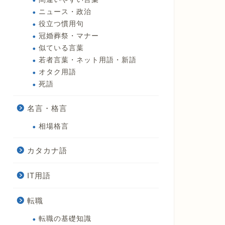
ニュース・政治
役立つ慣用句
冠婚葬祭・マナー
似ている言葉
若者言葉・ネット用語・新語
オタク用語
死語
名言・格言
相場格言
カタカナ語
IT用語
転職
転職の基礎知識