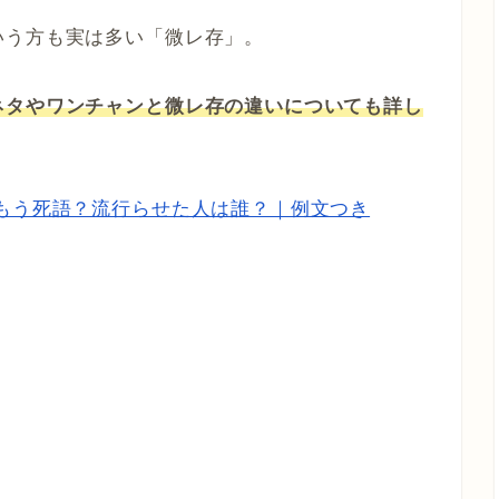
いう方も実は多い「微レ存」。
ネタやワンチャンと微レ存の違いについても詳し
もう死語？流行らせた人は誰？｜例文つき