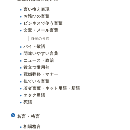
言い換え表現
お詫びの言葉
ビジネスで使う言葉
文章・メール言葉
時候の挨拶
バイト敬語
間違いやすい言葉
ニュース・政治
役立つ慣用句
冠婚葬祭・マナー
似ている言葉
若者言葉・ネット用語・新語
オタク用語
死語
名言・格言
相場格言