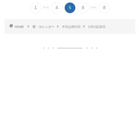
...
...
1
4
5
6
8
HOME
暦・カレンダー
今日は何の日
1月の記念日