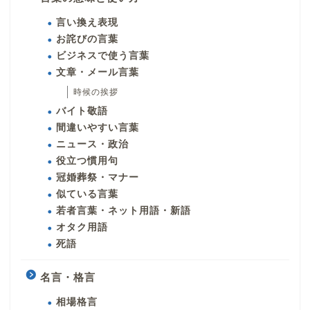
言い換え表現
お詫びの言葉
ビジネスで使う言葉
文章・メール言葉
時候の挨拶
バイト敬語
間違いやすい言葉
ニュース・政治
役立つ慣用句
冠婚葬祭・マナー
似ている言葉
若者言葉・ネット用語・新語
オタク用語
死語
名言・格言
相場格言