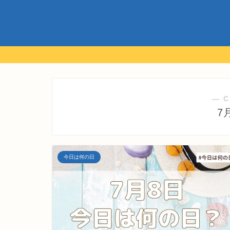
― C
7
今日は何の日