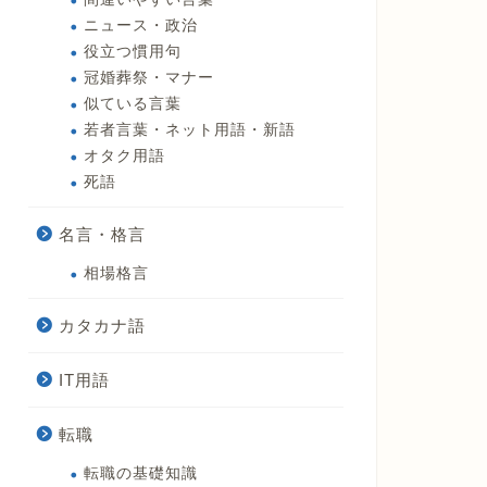
ニュース・政治
役立つ慣用句
冠婚葬祭・マナー
似ている言葉
若者言葉・ネット用語・新語
オタク用語
死語
名言・格言
相場格言
カタカナ語
IT用語
転職
転職の基礎知識