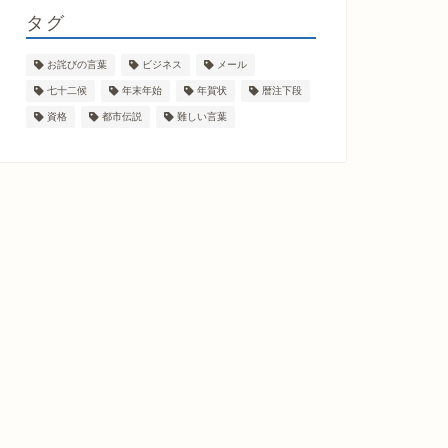
タグ
お詫びの言葉
ビジネス
メール
七十二候
年末年始
年賀状
暦注下段
資格
都市伝説
難しい言葉