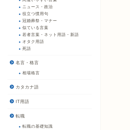
ニュース・政治
役立つ慣用句
冠婚葬祭・マナー
似ている言葉
若者言葉・ネット用語・新語
オタク用語
死語
名言・格言
相場格言
カタカナ語
IT用語
転職
転職の基礎知識