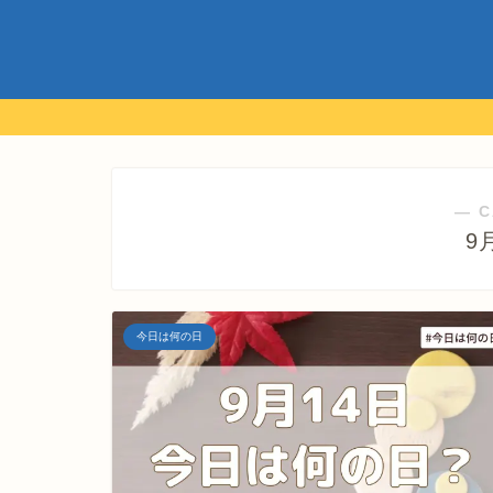
― C
9
今日は何の日