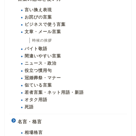
言い換え表現
お詫びの言葉
ビジネスで使う言葉
文章・メール言葉
時候の挨拶
バイト敬語
間違いやすい言葉
ニュース・政治
役立つ慣用句
冠婚葬祭・マナー
似ている言葉
若者言葉・ネット用語・新語
オタク用語
死語
名言・格言
相場格言