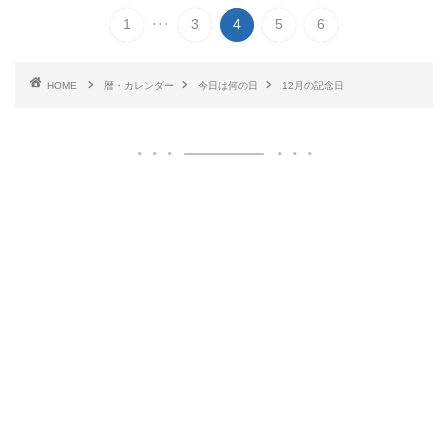
...
1
3
4
5
6
HOME
暦・カレンダー
今日は何の日
12月の記念日