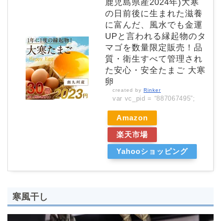
鹿児島県産2024年)大寒
の日前後に生まれた滋養
に富んだ、風水でも金運
UPと言われる縁起物のタ
マゴを数量限定販売！品
質・衛生すべて管理され
た安心・安全たまご 大寒
卵
created by
Rinker
var vc_pid = “887067495”;
Amazon
楽天市場
Yahooショッピング
寒風干し