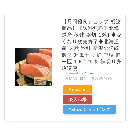
【月間優良ショップ 感謝
商品】【送料無料】北海
道産 秋鮭 姿切 16切 ◆な
くなり次第終了◆北海道
産 天然 秋鮭 新潟の伝統
製法 寒風干し 鮭 中塩 鮭
一匹 1.6キロ を 鮭切り身
冷凍便
created by
Rinker
var vc_pid = “887067495”;
Amazon
楽天市場
Yahooショッピング