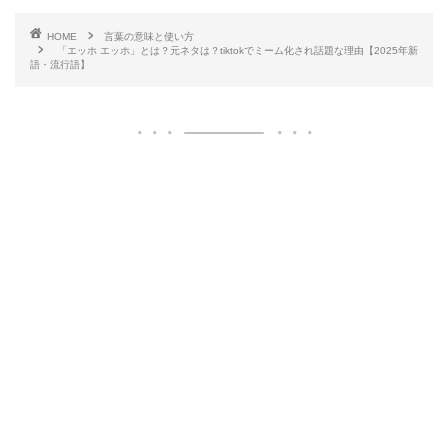
HOME
言葉の意味と使い方
「エッホ エッホ」とは？元ネタは？tiktokでミーム化され話題な理由【2025年新
語・流行語】