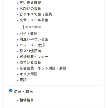
言い換え表現
お詫びの言葉
ビジネスで使う言葉
文章・メール言葉
時候の挨拶
バイト敬語
間違いやすい言葉
ニュース・政治
役立つ慣用句
冠婚葬祭・マナー
似ている言葉
若者言葉・ネット用語・新語
オタク用語
死語
名言・格言
相場格言