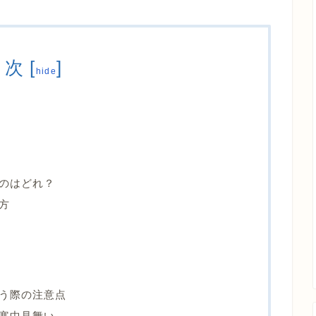
目次
[
]
hide
のはどれ？
方
う際の注意点
寒中見舞い