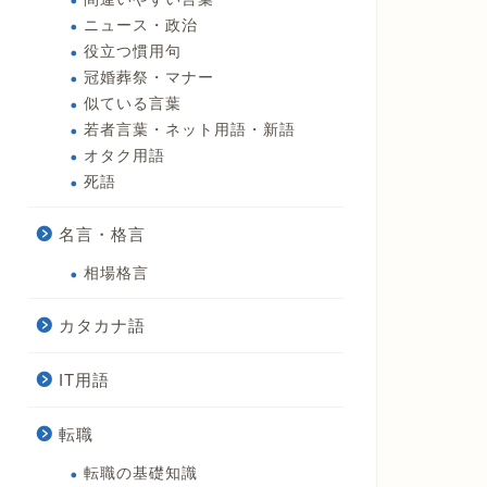
ニュース・政治
役立つ慣用句
冠婚葬祭・マナー
似ている言葉
若者言葉・ネット用語・新語
オタク用語
死語
名言・格言
相場格言
カタカナ語
IT用語
転職
転職の基礎知識