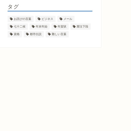
タグ
お詫びの言葉
ビジネス
メール
七十二候
年末年始
年賀状
暦注下段
資格
都市伝説
難しい言葉