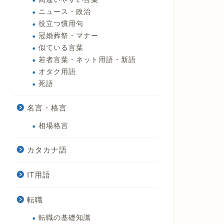
ニュース・政治
役立つ慣用句
冠婚葬祭・マナー
似ている言葉
若者言葉・ネット用語・新語
オタク用語
死語
名言・格言
相場格言
カタカナ語
IT用語
転職
転職の基礎知識