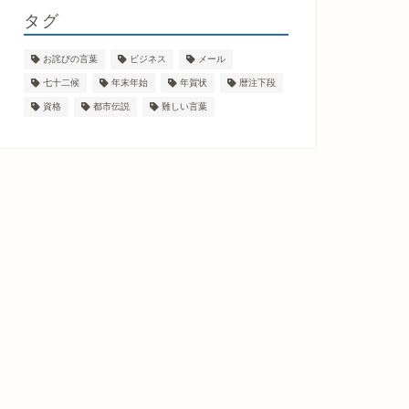
タグ
お詫びの言葉
ビジネス
メール
七十二候
年末年始
年賀状
暦注下段
資格
都市伝説
難しい言葉