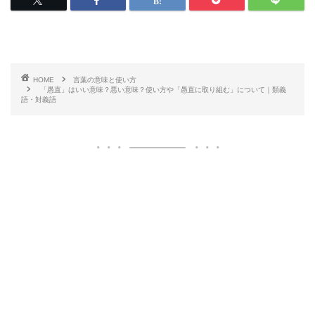
HOME
言葉の意味と使い方
「愚直」はいい意味？悪い意味？使い方や「愚直に取り組む」について｜類義
語・対義語