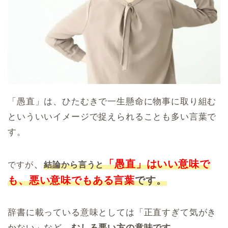
「愚直」は、ひたむきで一生懸命に物事に取り組む
といういいイメージで捉えられることも多い言葉で
す。
、
「愚直」はいい意味で
ですが
結論から言うと
も、悪い意味でもある言葉
です。
辞書に載っている意味としては「正直すぎて気がき
かない」など、
むしろ悪い方の意味です。