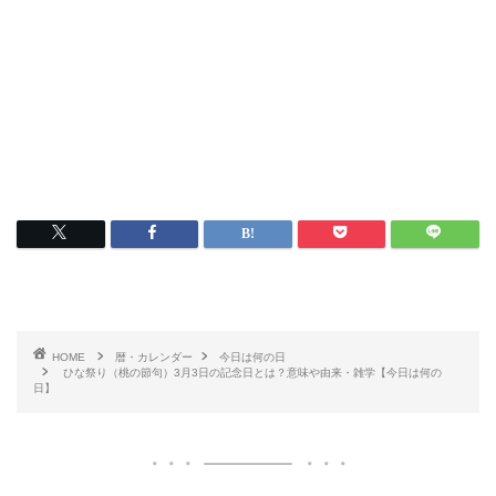
HOME
暦・カレンダー
今日は何の日
ひな祭り（桃の節句）3月3日の記念日とは？意味や由来・雑学【今日は何の
日】