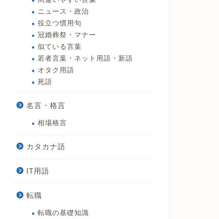
ニュース・政治
役立つ慣用句
冠婚葬祭・マナー
似ている言葉
若者言葉・ネット用語・新語
オタク用語
死語
名言・格言
相場格言
カタカナ語
IT用語
転職
転職の基礎知識