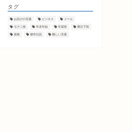
タグ
お詫びの言葉
ビジネス
メール
七十二候
年末年始
年賀状
暦注下段
資格
都市伝説
難しい言葉