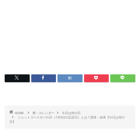
HOME
暦・カレンダー
今日は何の日
ジェットコースターの日（7月9日の記念日）とは？意味・由来【今日は何の
日】