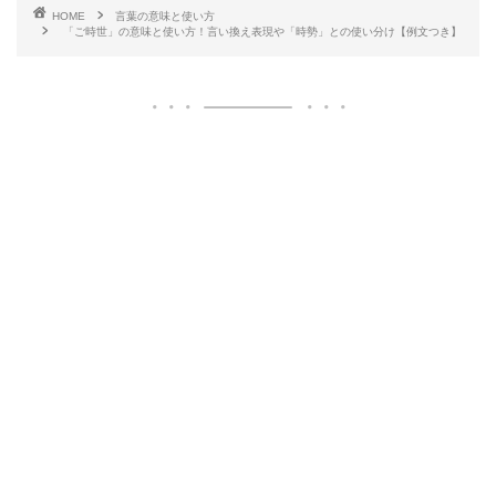
HOME
言葉の意味と使い方
「ご時世」の意味と使い方！言い換え表現や「時勢」との使い分け【例文つき】