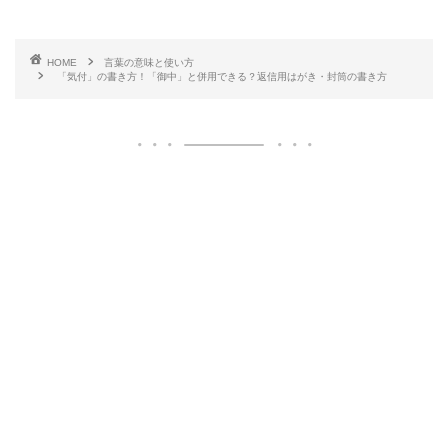
HOME
言葉の意味と使い方
「気付」の書き方！「御中」と併用できる？返信用はがき・封筒の書き方