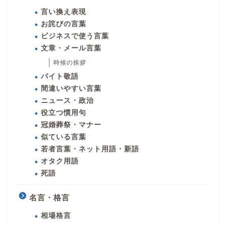
言い換え表現
お詫びの言葉
ビジネスで使う言葉
文章・メール言葉
時候の挨拶
バイト敬語
間違いやすい言葉
ニュース・政治
役立つ慣用句
冠婚葬祭・マナー
似ている言葉
若者言葉・ネット用語・新語
オタク用語
死語
名言・格言
相場格言