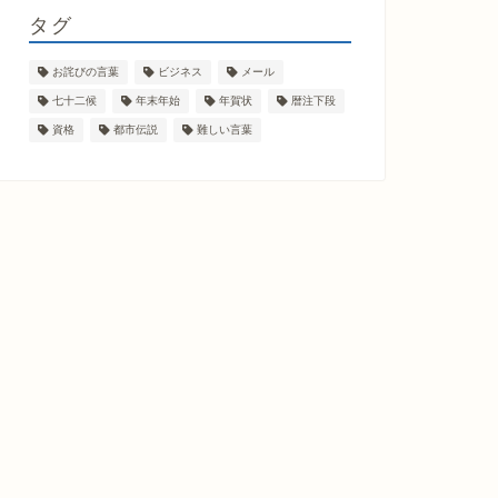
タグ
お詫びの言葉
ビジネス
メール
七十二候
年末年始
年賀状
暦注下段
資格
都市伝説
難しい言葉