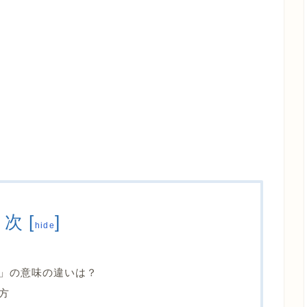
目次
[
]
hide
」の意味の違いは？
方