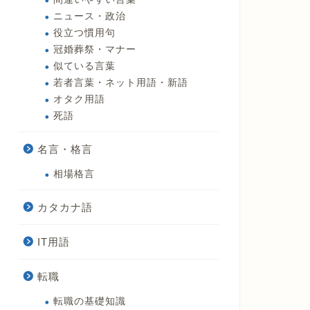
ニュース・政治
役立つ慣用句
冠婚葬祭・マナー
似ている言葉
若者言葉・ネット用語・新語
オタク用語
死語
名言・格言
相場格言
カタカナ語
IT用語
転職
転職の基礎知識