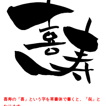
喜寿の「喜」という字を草書体で書くと、「㐂」と