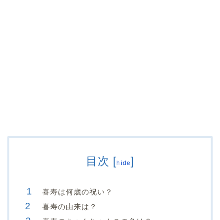
目次
[
]
hide
喜寿は何歳の祝い？
喜寿の由来は？