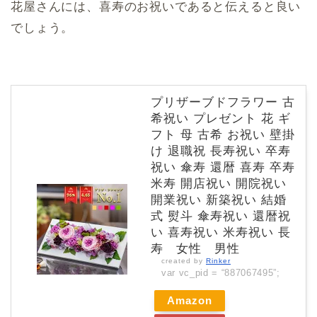
花屋さんには、喜寿のお祝いであると伝えると良い
でしょう。
プリザーブドフラワー 古
希祝い プレゼント 花 ギ
フト 母 古希 お祝い 壁掛
け 退職祝 長寿祝い 卒寿
祝い 傘寿 還暦 喜寿 卒寿
米寿 開店祝い 開院祝い
開業祝い 新築祝い 結婚
式 熨斗 傘寿祝い 還暦祝
い 喜寿祝い 米寿祝い 長
寿 女性 男性
created by
Rinker
var vc_pid = “887067495”;
Amazon