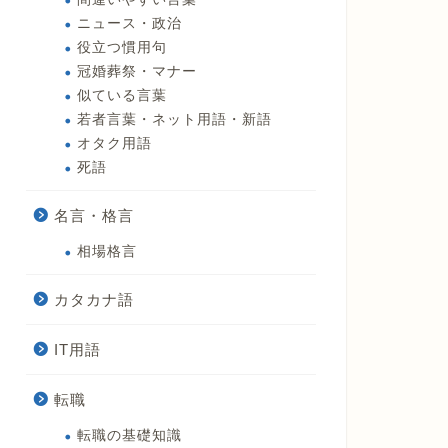
ニュース・政治
役立つ慣用句
冠婚葬祭・マナー
似ている言葉
若者言葉・ネット用語・新語
オタク用語
死語
名言・格言
相場格言
カタカナ語
IT用語
転職
転職の基礎知識