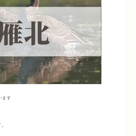
います
す。