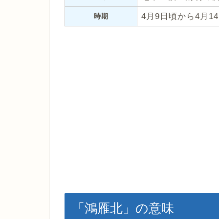
4月9日頃から4月1
時期
「鴻雁北」の意味