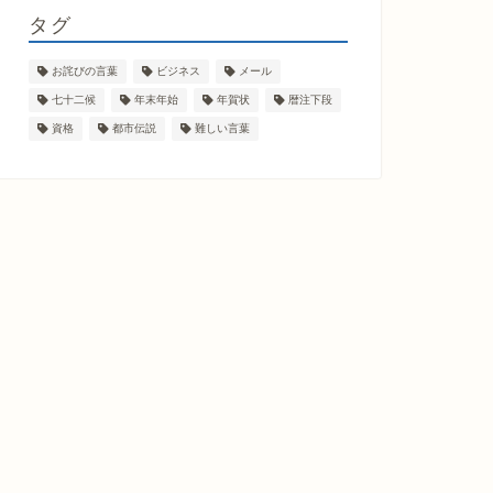
タグ
お詫びの言葉
ビジネス
メール
七十二候
年末年始
年賀状
暦注下段
資格
都市伝説
難しい言葉