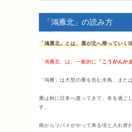
「鴻雁北」の読み方
「鴻雁北」とは、雁が北へ帰っていく
「鴻雁北」は、一般的に
「こうがんか
「鴻雁」は大型の雁を含む水鳥、また
雁は秋に日本へ渡ってきて、冬を過ご
す。
南からツバメがやって来る頃と入れ替