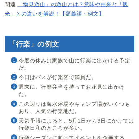
関連
「物見遊山」の遊山とは？意味や由来と「観
光」との違いを解説！【類義語・例文】
「行楽」の例文
今度の休みは家族で山に行楽に出かける予定
だ。
今日はバスが行楽客で満員だ。
週末に、行楽弁当を持ってお花見に出かけ
た。
この辺りは海水浴場やキャンプ場がいくつも
あり、人気の行楽地だ。
天気予報によると、5月1日から3日にかけては
行楽日和のところが多い。
行楽シーズンに向けてイベントを企画する。