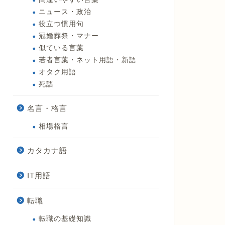
ニュース・政治
役立つ慣用句
冠婚葬祭・マナー
似ている言葉
若者言葉・ネット用語・新語
オタク用語
死語
名言・格言
相場格言
カタカナ語
IT用語
転職
転職の基礎知識