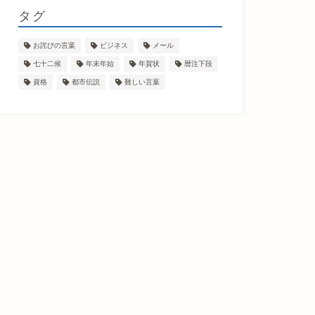
タグ
お詫びの言葉
ビジネス
メール
七十二候
年末年始
年賀状
暦注下段
資格
都市伝説
難しい言葉