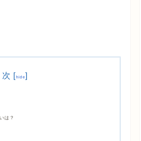
目次
[
]
hide
いは？