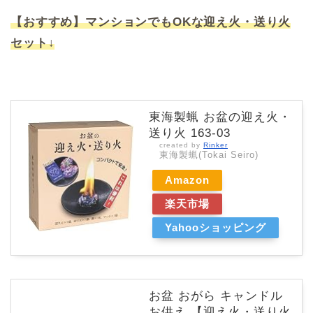
【おすすめ】マンションでもOKな迎え火・送り火
セット↓
東海製蝋 お盆の迎え火・
送り火 163-03
created by
Rinker
東海製蝋(Tokai Seiro)
Amazon
楽天市場
Yahooショッピング
お盆 おがら キャンドル
お供え 【迎え火・送り火