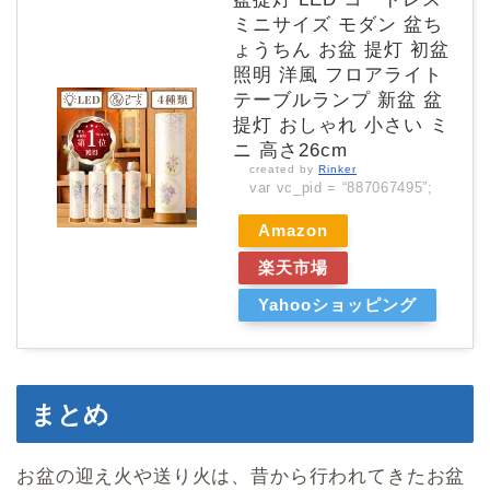
ミニサイズ モダン 盆ち
ょうちん お盆 提灯 初盆
照明 洋風 フロアライト
テーブルランプ 新盆 盆
提灯 おしゃれ 小さい ミ
ニ 高さ26cm
created by
Rinker
var vc_pid = “887067495”;
Amazon
楽天市場
Yahooショッピング
まとめ
お盆の迎え火や送り火は、昔から行われてきたお盆