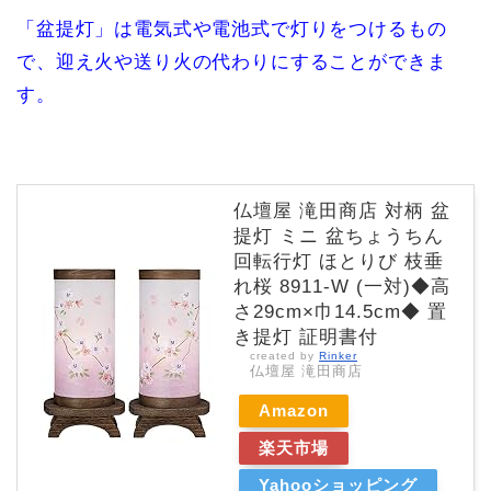
「盆提灯」は電気式や電池式で灯りをつけるもの
で、迎え火や送り火の代わりにすることができま
す。
仏壇屋 滝田商店 対柄 盆
提灯 ミニ 盆ちょうちん
回転行灯 ほとりび 枝垂
れ桜 8911-W (一対)◆高
さ29cm×巾14.5cm◆ 置
き提灯 証明書付
created by
Rinker
仏壇屋 滝田商店
Amazon
楽天市場
Yahooショッピング