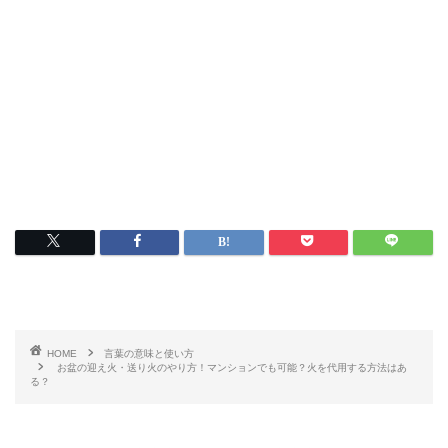
HOME
言葉の意味と使い方
お盆の迎え火・送り火のやり方！マンションでも可能？火を代用する方法はあ
る？