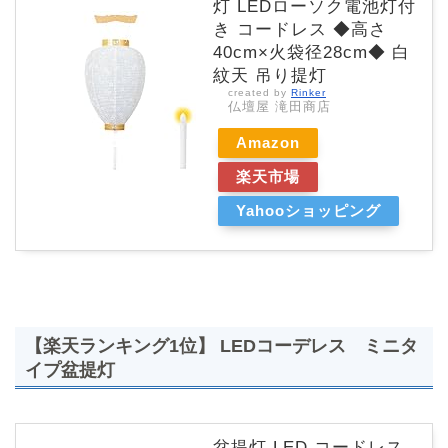
灯 LEDローソク電池灯付
き コードレス ◆高さ
40cm×火袋径28cm◆ 白
紋天 吊り提灯
created by
Rinker
仏壇屋 滝田商店
Amazon
楽天市場
Yahooショッピング
【楽天ランキング1位】 LEDコーデレス ミニタ
イプ盆提灯
盆提灯 LED コードレス