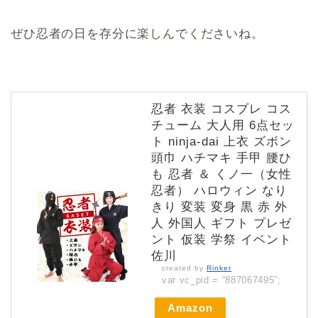
ぜひ忍者の日を存分に楽しんでくださいね。
忍者 衣装 コスプレ コス
チューム 大人用 6点セッ
ト ninja-dai 上衣 ズボン
頭巾 ハチマキ 手甲 腰ひ
も 忍者 ＆ くノ一（女性
忍者） ハロウィン なり
きり 変装 変身 黒 赤 外
人 外国人 ギフト プレゼ
ント 仮装 学祭 イベント
佐川
created by
Rinker
var vc_pid = “887067495”;
Amazon