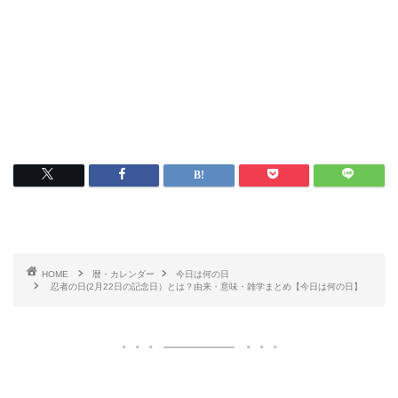
HOME
暦・カレンダー
今日は何の日
忍者の日(2月22日の記念日）とは？由来・意味・雑学まとめ【今日は何の日】