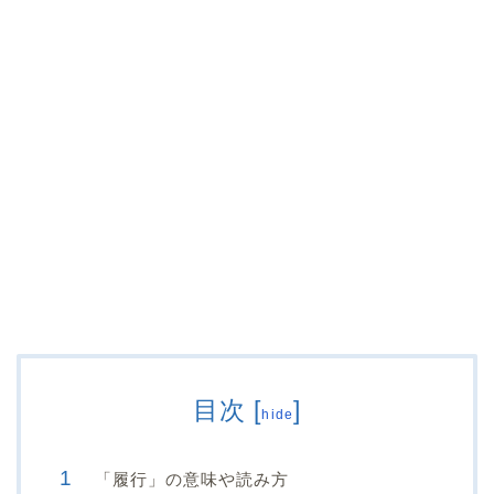
目次
[
]
hide
「履行」の意味や読み方