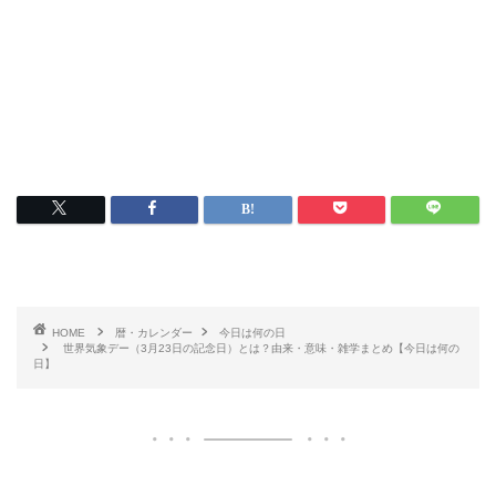
HOME
暦・カレンダー
今日は何の日
世界気象デー（3月23日の記念日）とは？由来・意味・雑学まとめ【今日は何の
日】