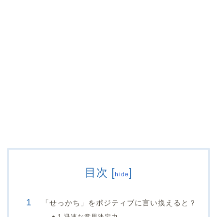
目次
[
]
hide
「せっかち」をポジティブに言い換えると？
1,迅速な意思決定力