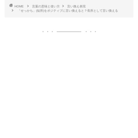
HOME
言葉の意味と使い方
言い換え表現
「せっかち」(短所)をポジティブに言い換えると？長所として言い換える