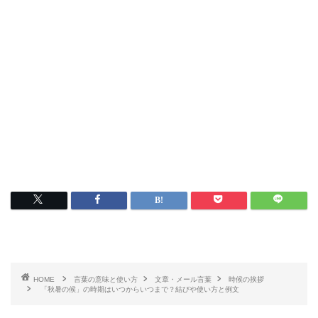
HOME
言葉の意味と使い方
文章・メール言葉
時候の挨拶
「秋暑の候」の時期はいつからいつまで？結びや使い方と例文