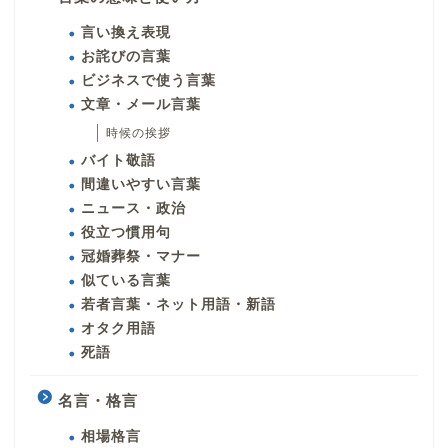
言い換え表現
お詫びの言葉
ビジネスで使う言葉
文章・メール言葉
時候の挨拶
バイト敬語
間違いやすい言葉
ニュース・政治
役立つ慣用句
冠婚葬祭・マナー
似ている言葉
若者言葉・ネット用語・新語
オタク用語
死語
名言・格言
相場格言