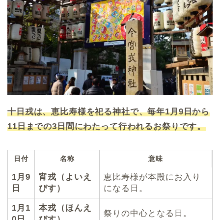
十日戎は、恵比寿様を祀る神社で、毎年1月9日から
11日までの3日間にわたって行われるお祭りです。
日付
名称
意味
1月9
宵戎（よいえ
恵比寿様が本殿にお入り
日
びす）
になる日。
1月1
本戎（ほんえ
祭りの中心となる日。
0日
びす）