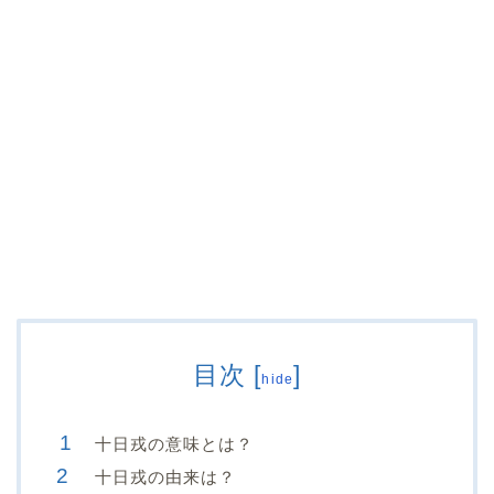
目次
[
]
hide
十日戎の意味とは？
十日戎の由来は？