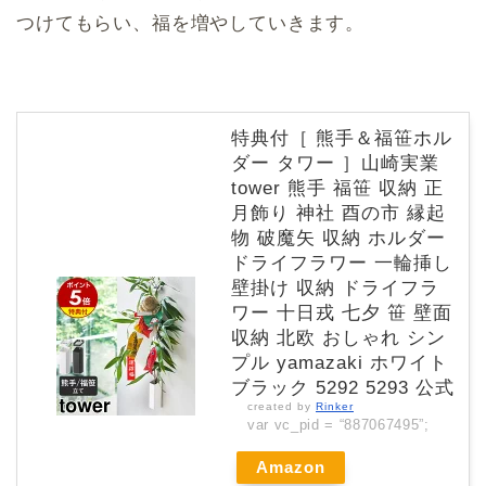
つけてもらい、福を増やしていきます。
特典付［ 熊手＆福笹ホル
ダー タワー ］山崎実業
tower 熊手 福笹 収納 正
月飾り 神社 酉の市 縁起
物 破魔矢 収納 ホルダー
ドライフラワー 一輪挿し
壁掛け 収納 ドライフラ
ワー 十日戎 七夕 笹 壁面
収納 北欧 おしゃれ シン
プル yamazaki ホワイト
ブラック 5292 5293 公式
created by
Rinker
var vc_pid = “887067495”;
Amazon