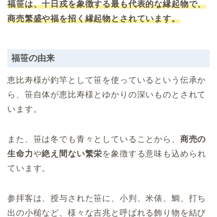
福笹は、十日戎を象徴する最も代表的な縁起物で、
商売繁盛や福を招く縁起物とされています。
福笹の由来
恵比寿様が釣竿として笹を使っているという伝承か
ら、笹自体が恵比寿様とゆかりの深いものとされて
います。
また、笹は冬でも青々としていることから、
商売の
生命力
や
絶え間ない繁栄
を象徴する意味も込められ
ています。
参拝客は、授与された笹に、小判、米俵、鯛、打ち
出の小槌など、様々な吉兆と呼ばれる飾り物を結び