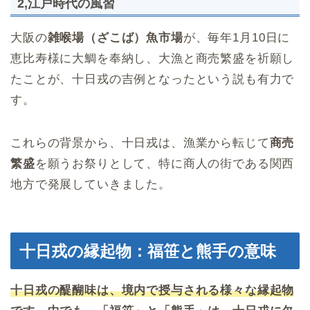
2,江戸時代の風習
大阪の
雑喉場（ざこば）魚市場
が、毎年1月10日に
恵比寿様に大鯛を奉納し、大漁と商売繁盛を祈願し
たことが、十日戎の吉例となったという説も有力で
す。
これらの背景から、十日戎は、漁業から転じて
商売
繁盛
を願うお祭りとして、特に商人の街である関西
地方で発展していきました。
十日戎の縁起物：福笹と熊手の意味
十日戎の醍醐味は、境内で授与される様々な縁起物