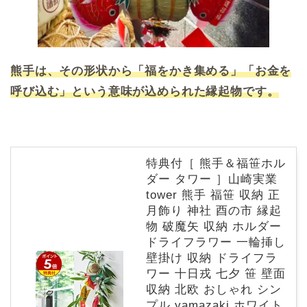
熊手は、その形状から「福をかき集める」「お金を
呼び込む」という意味が込められた縁起物です。
特典付［ 熊手＆福笹ホル
ダー タワー ］山崎実業
tower 熊手 福笹 収納 正
月飾り 神社 酉の市 縁起
物 破魔矢 収納 ホルダー
ドライフラワー 一輪挿し
壁掛け 収納 ドライフラ
ワー 十日戎 七夕 笹 壁面
収納 北欧 おしゃれ シン
プル yamazaki ホワイト