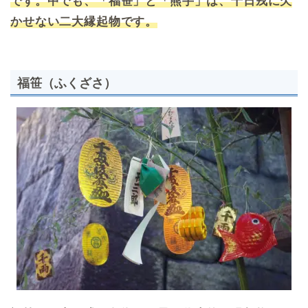
です。中でも、「福笹」と「熊手」は、十日戎に欠
かせない二大縁起物です。
福笹（ふくざさ）