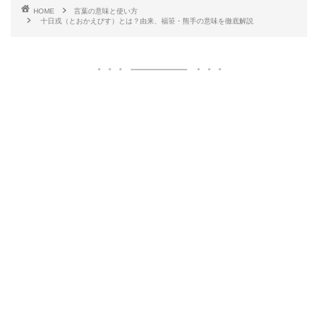
HOME
言葉の意味と使い方
十日戎（とおかえびす）とは？由来、福笹・熊手の意味を徹底解説