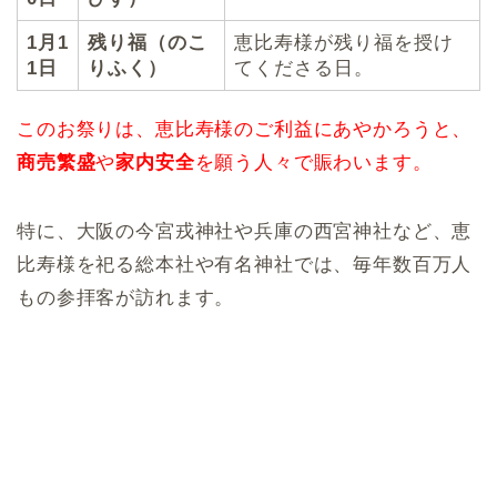
1月1
残り福（のこ
恵比寿様が残り福を授け
1日
りふく）
てくださる日。
このお祭りは、恵比寿様のご利益にあやかろうと、
商売繁盛
や
家内安全
を願う人々で賑わいます。
特に、大阪の今宮戎神社や兵庫の西宮神社など、恵
比寿様を祀る総本社や有名神社では、毎年数百万人
もの参拝客が訪れます。