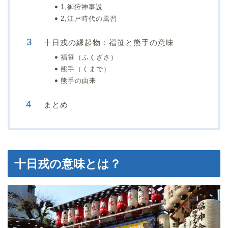
1,御狩神事説
2,江戸時代の風習
十日戎の縁起物：福笹と熊手の意味
福笹（ふくざさ）
熊手（くまで）
熊手の由来
まとめ
十日戎の意味とは？