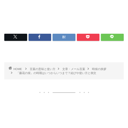
HOME
言葉の意味と使い方
文章・メール言葉
時候の挨拶
「藤花の候」の時期はいつからいつまで？結びや使い方と例文