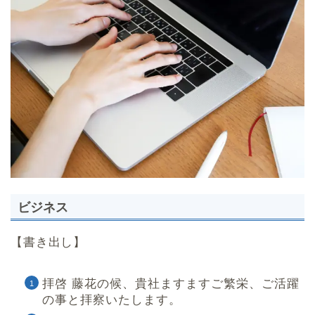
ビジネス
【書き出し】
拝啓 藤花の候、貴社ますますご繁栄、ご活躍
の事と拝察いたします。