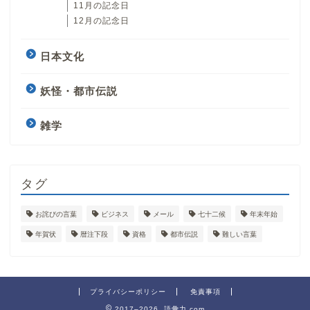
11月の記念日
12月の記念日
日本文化
妖怪・都市伝説
雑学
タグ
お詫びの言葉
ビジネス
メール
七十二候
年末年始
年賀状
暦注下段
資格
都市伝説
難しい言葉
プライバシーポリシー
免責事項
2017–2026 語彙力.com