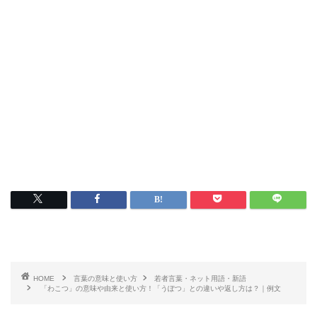
HOME
言葉の意味と使い方
若者言葉・ネット用語・新語
「わこつ」の意味や由来と使い方！「うぽつ」との違いや返し方は？｜例文