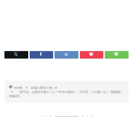
HOME
言葉の意味と使い方
「役不足」は褒め言葉だった？本当の意味と「力不足」との違いは？【類義語・
対義語】