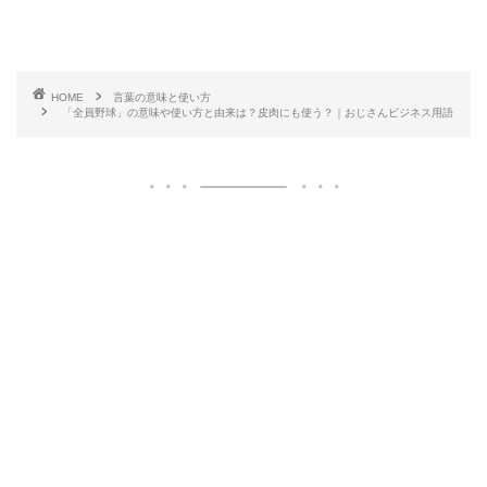
HOME
言葉の意味と使い方
「全員野球」の意味や使い方と由来は？皮肉にも使う？｜おじさんビジネス用語