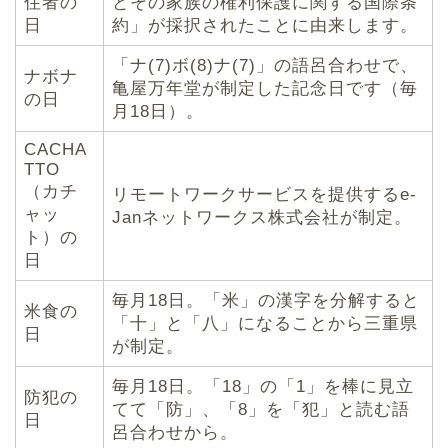
住者の
とその家族の権利保護に関する国際条
日
約」が採択されたことに由来します。
「ナ(7)ボ(8)ナ(7)」の語呂合わせで、
ナボナ
亀屋万年堂が制定した記念日です（毎
の日
月18日）。
CACHA
TTO
（カチ
リモートワークサービスを提供するe-
ャッ
Janネットワークス株式会社が制定。
ト）の
日
毎月18日。「米」の漢字を分解すると
米食の
「十」と「八」になることから三重県
日
が制定。
毎月18日。「18」の「1」を棒に見立
防犯の
てて「防」、「8」を「犯」と読む語
日
呂合わせから。