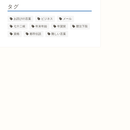
タグ
お詫びの言葉
ビジネス
メール
七十二候
年末年始
年賀状
暦注下段
資格
都市伝説
難しい言葉