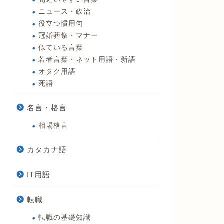
ニュース・政治
役立つ慣用句
冠婚葬祭・マナー
似ている言葉
若者言葉・ネット用語・新語
オタク用語
死語
名言・格言
相場格言
カタカナ語
IT用語
転職
転職の基礎知識