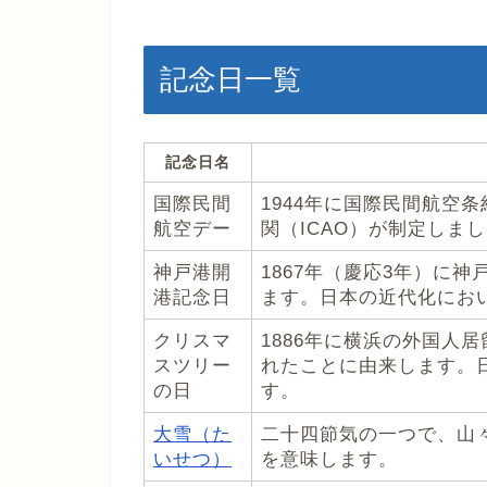
記念日一覧
記念日名
国際民間
1944年に国際民間航空
航空デー
関（ICAO）が制定しま
神戸港開
1867年（慶応3年）に
港記念日
ます。日本の近代化にお
クリスマ
1886年に横浜の外国人
スツリー
れたことに由来します。
の日
す。
大雪（た
二十四節気の一つで、山
いせつ）
を意味します。