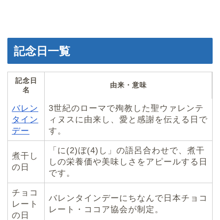
記念日一覧
記念日
由来・意味
名
バレン
3世紀のローマで殉教した聖ウァレンテ
タイン
ィヌスに由来し、愛と感謝を伝える日で
デー
す。
「に(2)ぼ(4)し」の語呂合わせで、煮干
煮干し
しの栄養価や美味しさをアピールする日
の日
です。
チョコ
バレンタインデーにちなんで日本チョコ
レート
レート・ココア協会が制定。
の日