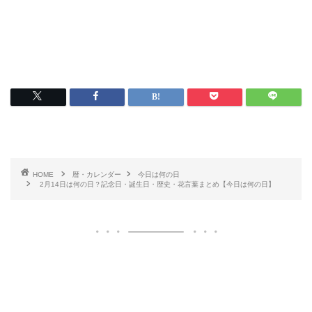
HOME
暦・カレンダー
今日は何の日
2月14日は何の日？記念日・誕生日・歴史・花言葉まとめ【今日は何の日】