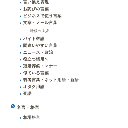
言い換え表現
お詫びの言葉
ビジネスで使う言葉
文章・メール言葉
時候の挨拶
バイト敬語
間違いやすい言葉
ニュース・政治
役立つ慣用句
冠婚葬祭・マナー
似ている言葉
若者言葉・ネット用語・新語
オタク用語
死語
名言・格言
相場格言