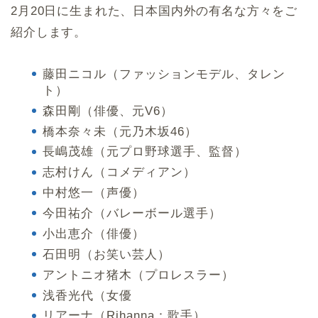
2月20日に生まれた、日本国内外の有名な方々をご
紹介します。
藤田ニコル（ファッションモデル、タレン
ト）
森田剛（俳優、元V6）
橋本奈々未（元乃木坂46）
長嶋茂雄（元プロ野球選手、監督）
志村けん（コメディアン）
中村悠一（声優）
今田祐介（バレーボール選手）
小出恵介（俳優）
石田明（お笑い芸人）
アントニオ猪木（プロレスラー）
浅香光代（女優
リアーナ（Rihanna：歌手）