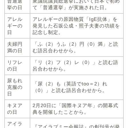
普通選
衆議院議員総選挙において日本で初め
挙の日
て「普通選挙」が実施された日。
アレル
アレルギーの原因物質「IgE抗体」を
ギーの
発見した石坂公成・照子夫妻の功績を
日
記念し制定。
夫婦円
「ふ（2）うふ（2）円（0）満」と読
満の日
む語呂合わせから。
リフレ
「リ（2）フ（2）レ（0）」と読む語
の日
呂合わせから。
尿もれ
「尿（2）も（英語でtoo＝2）れ
克服の
（0）」と読む語呂合わせから。
日
キヌア
2月20日に「国際キヌア年」の開幕式
の日
典を開催したことから。
アイラ
『アイラブミー会報誌』の創刊号が発