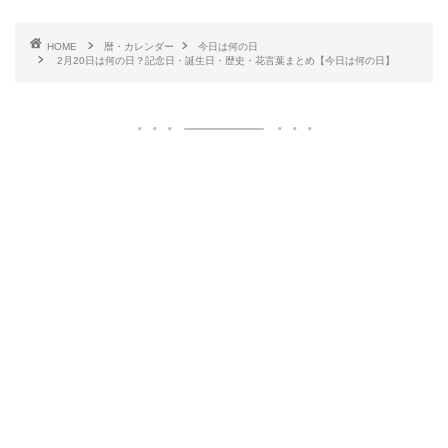
HOME
暦・カレンダー
今日は何の日
2月20日は何の日？記念日・誕生日・歴史・花言葉まとめ【今日は何の日】