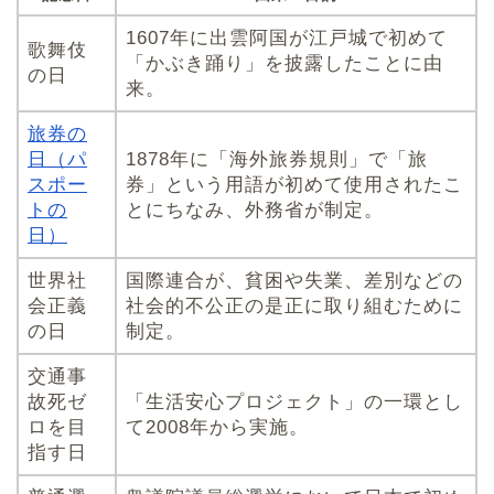
1607年に出雲阿国が江戸城で初めて
歌舞伎
「かぶき踊り」を披露したことに由
の日
来。
旅券の
日（パ
1878年に「海外旅券規則」で「旅
スポー
券」という用語が初めて使用されたこ
トの
とにちなみ、外務省が制定。
日）
世界社
国際連合が、貧困や失業、差別などの
会正義
社会的不公正の是正に取り組むために
の日
制定。
交通事
故死ゼ
「生活安心プロジェクト」の一環とし
ロを目
て2008年から実施。
指す日